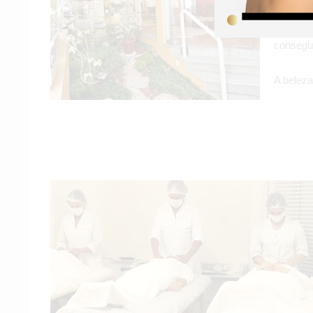
No pós-
consegue
A beleza