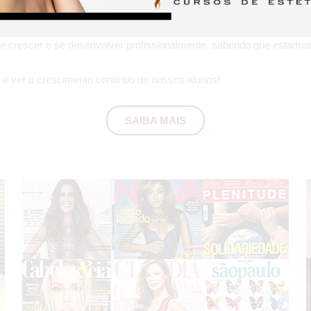
Curso de Estética Corporal e Facial
damos todo um suporte ao aluno
 crescer e se desenvolver profissionalmente, sabendo que estamos a
 é ver o crescimento contínuo de nossos alunos!
SAIBA MAIS