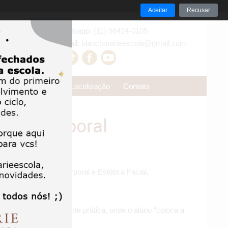
Aceitar
Recusar
Whatsapp:
(11) 98424-0105
E-mail:
blanchmarieescola@gmail.com
ões
Reservas
Localização
Contato
ética Corporal
colas de Estética
Corporal e Estética Facial,
e e voltados para parte prática, onde o aluno “coloca a