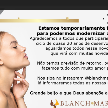
ilação
SPA do Olhar
Outros
A Escola
Promoç
ola de Estética Facial e Est
la de Estética Blanch Marie
e 20 anos uma das melhores, mais reconhecidas e conceituadas
Es
apia, Depilação e Extensão de Cílios.
Cursos de Estética Facial e Corporal
são atualizados frequentement
massa” com auxílio de nossos professores.