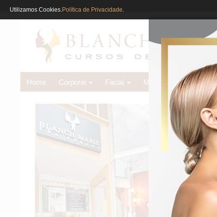
Utilizamos Cookies.
Política de Privacidade
.
Home
Corporal
Facial
Massoterapia
Dep
Esc
Esco
Há quas
Massoter
Nossos
mão na 