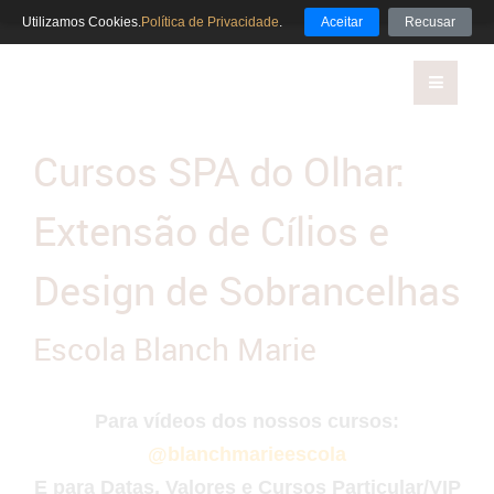
Utilizamos Cookies.
Política de Privacidade
.
Aceitar
Recusar
Cursos SPA do Olhar:
Extensão de Cílios e
Design de Sobrancelhas
Escola Blanch Marie
Para vídeos dos nossos cursos:
@blanchmarieescola
E para Datas, Valores e Cursos Particular/VIP