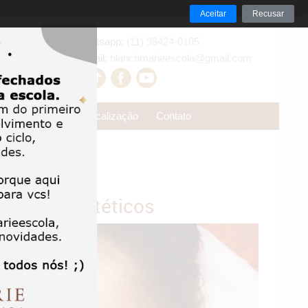
Aceitar
Recusar
Whatsapp:
(11) 98424-0105
E-mail:
blanchmarieescola@gmail.com
s
Reservas
Localização
Contato
Pacotes Estéticos