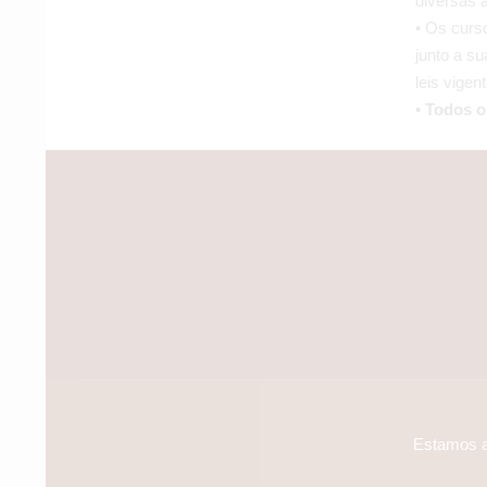
diversas 
• Os curso
junto a su
leis vigen
•
Todos o
Estamos a