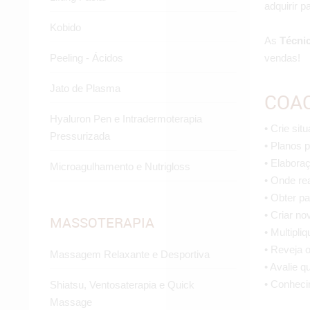
adquirir p
Kobido
As
Técni
vendas!
Peeling - Ácidos
Jato de Plasma
COAC
Hyaluron Pen e Intradermoterapia
• Crie sit
Pressurizada
• Planos p
• Elabora
Microagulhamento e Nutrigloss
• Onde rea
• Obter pa
• Criar no
MASSOTERAPIA
• Multipli
• Reveja o
Massagem Relaxante e Desportiva
• Avalie q
• Conhecim
Shiatsu, Ventosaterapia e Quick
Massage