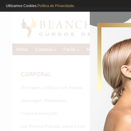
Utilizamos Cookies.
Política de Privacidade
.
Home
Corporal
Facial
Massoterapia
Dep
Coa
CORPORAL
Torn
Drenagem Linfática com Kinesio
Massagem Modeladora
Corporal Avançado
Luz Intensa Pulsada, Laser e Led