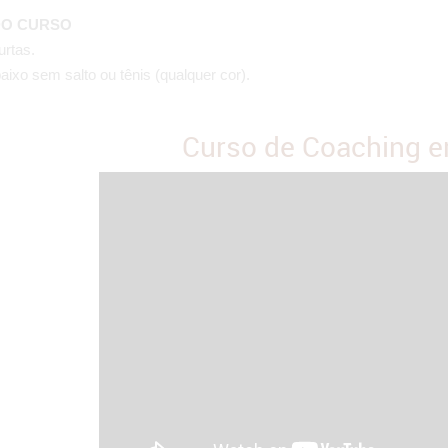
DO CURSO
urtas.
aixo sem salto ou tênis (qualquer cor).
Curso de Coaching e