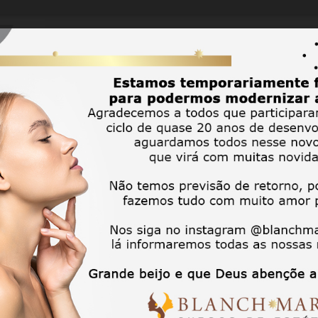
ilação
SPA do Olhar
Outros
A Escola
Promoçõe
ching em Estética
e-se um Especialista em Vendas de 