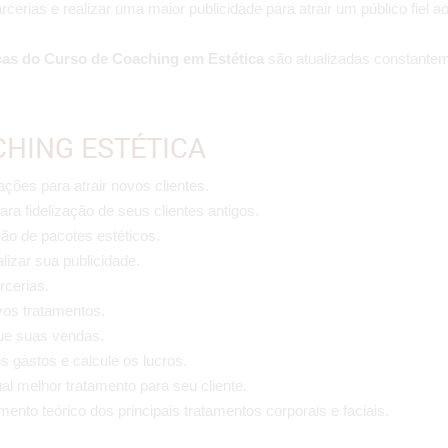
arcerias e realizar uma maior publicidade para atrair um público fiel a
cas do Curso de Coaching
em Estética
são atualizadas constantem
HING ESTÉTICA
uações para atrair novos clientes.
ara fidelização de seus clientes antigos.
ção de pacotes estéticos.
lizar sua publicidade.
rcerias.
vos tratamentos.
que suas vendas.
s gastos e calcule os lucros.
ual melhor tratamento para seu cliente.
ento teórico dos principais tratamentos corporais e faciais.