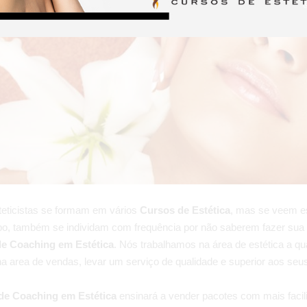
teticistas se formam em vários
Cursos de Estética
, mas se veem es
o, também se individam com frequência por não saberem fazer sua c
e Coaching em Estética
. Nós trabalhamos na área de estética a q
a area de vendas, levar um serviço de qualidade e superior aos seus
de Coaching em Estética
ensinará a vender pacotes com mais facili