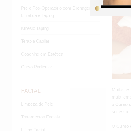
Pré e Pós-Operatório com Drenagem
Linfática e Taping
Kinesio Taping
Terapia Capilar
Coaching em Estética
Curso Particular
FACIAL
Muitas es
mais temp
Limpeza de Pele
o
Curso d
sucesso n
Tratamentos Faciais
O
Curso 
Lifting Facial