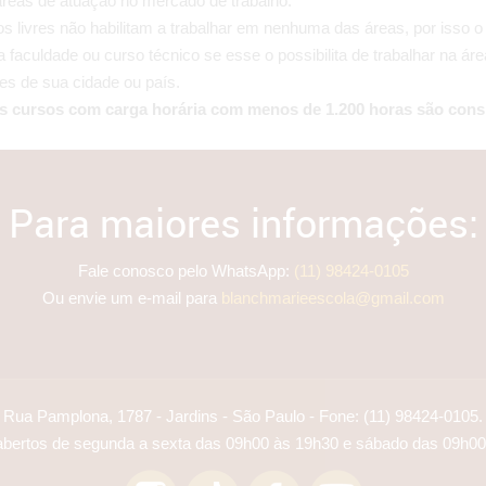
áreas de atuação no mercado de trabalho.
s livres não habilitam a trabalhar em nenhuma das áreas, por isso o 
a faculdade ou curso técnico se esse o possibilita de trabalhar na 
tes de sua cidade ou país.
s cursos com carga horária com menos de 1.200 horas são cons
Para maiores informações:
Fale conosco pelo WhatsApp:
(11) 98424-0105
Ou envie um e-mail para
blanchmarieescola@gmail.com
Rua Pamplona, 1787 - Jardins - São Paulo - Fone:
(11) 98424-0105
.
bertos de segunda a sexta das 09h00 às 19h30 e sábado das 09h00