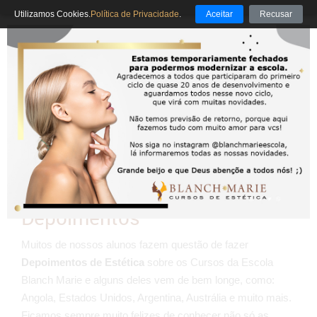
Utilizamos Cookies.
Política de Privacidade
.
Aceitar
Recusar
Escola de Estética
Blanch Marie
Depoimentos
Muitos de nossos alunos fazem questão de fazer
Depoimentos de Estética
sobre os Cursos da Escola
Blanch Marie e alguns deles vem de bem longe, como:
Angola, Estados Unidos, Argentina, Austrália e muito mais.
Ficamos sempre muito felizes de conhecer não só as